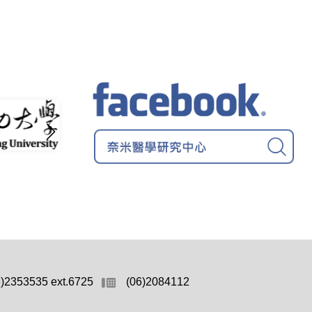
6)2353535 ext.6725
(06)2084112