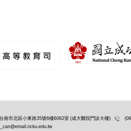
1 台南市北區小東路35號6樓6062室 (成大醫院門診大樓)
(0
_can@email.ncku.edu.tw